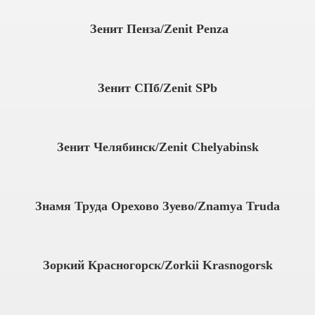
Зенит Пенза/Zenit Penza
Зенит СПб/Zenit SPb
Зенит Челябинск/Zenit Chelyabinsk
Знамя Труда Орехово Зуево/Znamya Truda
Зоркий Красногорск/Zorkii Krasnogorsk